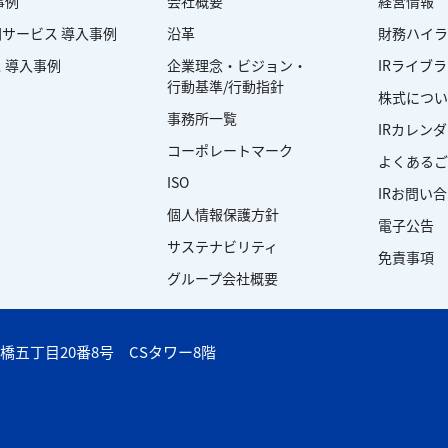
事例
会社概要
経営情報
サービス 導入事例
沿革
財務ハイラ
 導入事例
企業理念・ビジョン・
IRライブ
行動基準/行動指針
株式につい
事務所一覧
IRカレン
コーポレートマーク
よくあるご
ISO
IRお問い
個人情報保護方針
電子公告
サステナビリティ
免責事項
グループ会社概要
橋五丁目20番8号 CSタワー8階